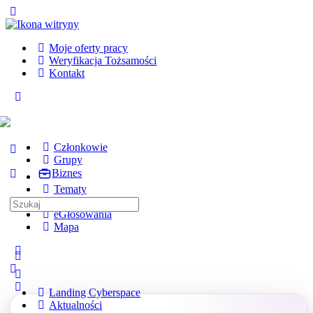
Toggle
Side
Panel
Moje oferty pracy
Weryfikacja Tożsamości
Kontakt
Toggle
Side
Panel
Członkowie
Grupy
Biznes
Tematy
Kursy
Search
eGłosowania
for:
Mapa
More
options
Landing Cyberspace
Aktualności