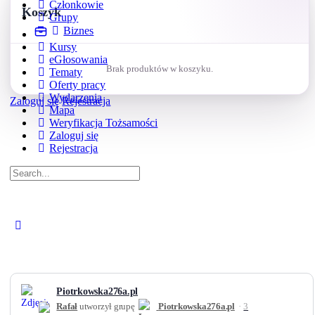
Członkowie
Koszyk
Grupy
Biznes
Kursy
eGłosowania
Brak produktów w koszyku.
Tematy
Oferty pracy
Wydarzenia
Zaloguj się
Rejestracja
Mapa
Weryfikacja Tożsamości
Zaloguj się
Rejestracja
Search
for:
Close
search
Piotrkowska276a.pl
Rafał
utworzył grupę
Piotrkowska276a.pl
3