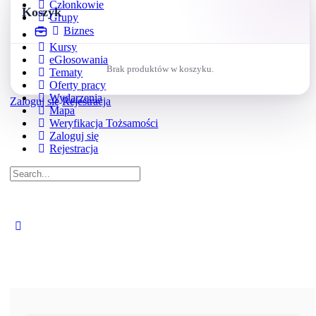
Członkowie
Koszyk
Grupy
Biznes
Kursy
eGłosowania
Brak produktów w koszyku.
Tematy
Oferty pracy
Wydarzenia
Zaloguj się
Rejestracja
Mapa
Weryfikacja Tożsamości
Zaloguj się
Rejestracja
Search
for:
Close
search