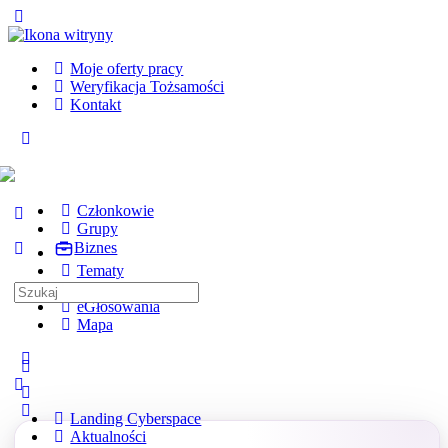
Toggle
Side
Panel
Moje oferty pracy
Weryfikacja Tożsamości
Kontakt
Toggle
Side
Panel
Członkowie
Grupy
Biznes
Tematy
Kursy
Search
eGłosowania
for:
Mapa
More
options
Landing Cyberspace
Aktualności