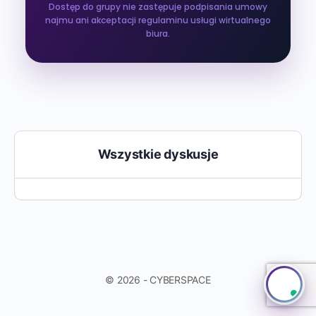
Dostęp do grupy nie zastępuje podpisania umowy
najmu ani akceptacji regulaminu usługi wirtualnego
biura.
Wszystkie dyskusje
© 2026 - CYBERSPACE