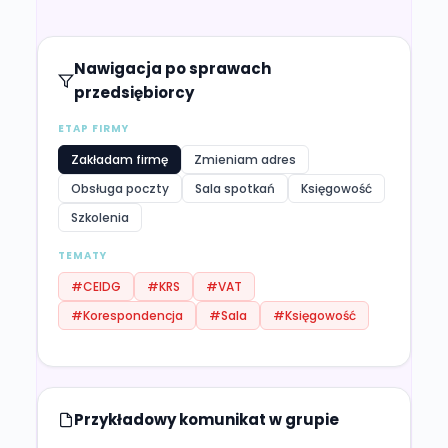
Nawigacja po sprawach
przedsiębiorcy
ETAP FIRMY
Zakładam firmę
Zmieniam adres
Obsługa poczty
Sala spotkań
Księgowość
Szkolenia
TEMATY
#CEIDG
#KRS
#VAT
#Korespondencja
#Sala
#Księgowość
Przykładowy komunikat w grupie