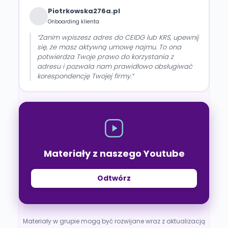
Piotrkowska276a.pl
Onboarding klienta
“Zanim wpiszesz adres do CEIDG lub KRS, upewnij
się, że masz aktywną umowę najmu. To ona
potwierdza Twoje prawo do korzystania z
adresu i pozwala nam prawidłowo obsługiwać
korespondencję Twojej firmy.”
Materiały z naszego Youtube
Odtwórz
Materiały w grupie mogą być rozwijane wraz z aktualizacją