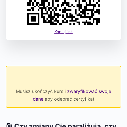
Kopiuj link
Musisz ukończyć kurs i
zweryfikować swoje
dane
aby odebrać certyfikat
🎯 Czy zmiany Cię paraliżują, czy