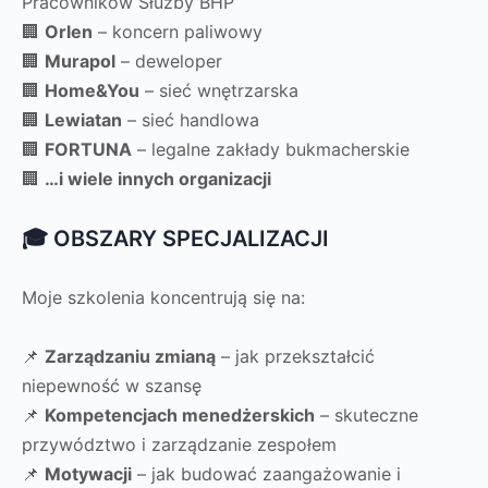
Pracowników Służby BHP
🏢
Orlen
– koncern paliwowy
🏢
Murapol
– deweloper
🏢
Home&You
– sieć wnętrzarska
🏢
Lewiatan
– sieć handlowa
🏢
FORTUNA
– legalne zakłady bukmacherskie
🏢
…i wiele innych organizacji
🎓 OBSZARY SPECJALIZACJI
Moje szkolenia koncentrują się na:
📌
Zarządzaniu zmianą
– jak przekształcić
niepewność w szansę
📌
Kompetencjach menedżerskich
– skuteczne
przywództwo i zarządzanie zespołem
📌
Motywacji
– jak budować zaangażowanie i