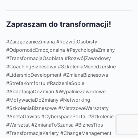
Zapraszam do transformacji!
#ZarządzanieZmianą #RozwójOsobisty
#OdpornośćEmocjonalna #PsychologiaZmiany
#TransformacjaOsobista #RozwójZawodowy
#CoachingBiznesowy #SzkoleniaMenedżerskie
#LidershipDevelopment #ZmianaBiznesowa
#StrefaKomfortu #RadzenieSobie
#AdaptacjaDoZmian #WypalnieZawodowe
#MotywacjaDoZmiany #Networking
#SzkoleniaBiznesowe #MistrzoweWarsztaty
#AnetaGawlas #CyberspacePortal #Szkolenie
#Warsztat #ZmianaToSzansa #BiznesTips
#TransformacjaKariery #ChangeManagement