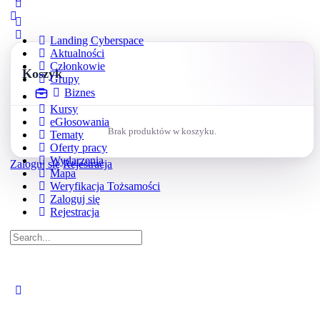
options
Landing Cyberspace
Aktualności
Członkowie
Koszyk
Grupy
Biznes
Kursy
eGłosowania
Brak produktów w koszyku.
Tematy
Oferty pracy
Wydarzenia
Zaloguj się
Rejestracja
Mapa
Weryfikacja Tożsamości
Zaloguj się
Rejestracja
Search
for:
Close
search