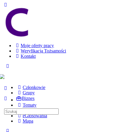
Toggle
Side
Panel
Moje oferty pracy
Weryfikacja Tożsamości
Kontakt
Toggle
Side
Panel
Członkowie
Grupy
Biznes
Tematy
Kursy
Search
eGłosowania
for:
Mapa
More