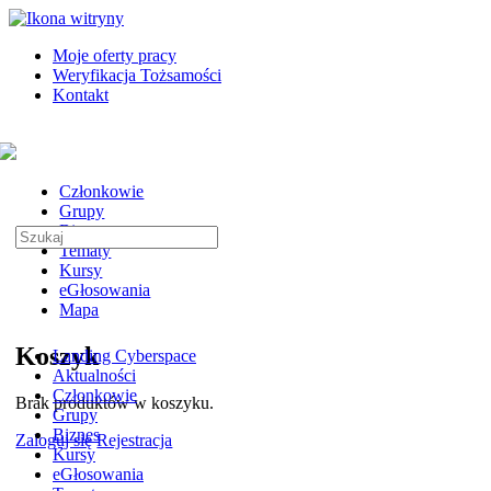
Toggle
Side
Moje oferty pracy
Panel
Weryfikacja Tożsamości
Kontakt
Toggle
Side
Panel
Członkowie
Grupy
Biznes
Search
Tematy
for:
Kursy
eGłosowania
Mapa
More
Koszyk
Landing Cyberspace
options
Aktualności
Członkowie
Brak produktów w koszyku.
Grupy
Biznes
Zaloguj się
Rejestracja
Kursy
eGłosowania