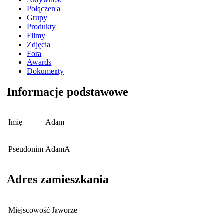
Połączenia
Grupy
Produkty
Filmy
Zdjęcia
Fora
Awards
Dokumenty
Informacje podstawowe
Imię
Adam
Pseudonim
AdamA
Adres zamieszkania
Miejscowość
Jaworze