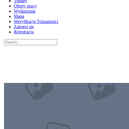
Tematy
Oferty pracy
Wydarzenia
Mapa
Weryfikacja Tożsamości
Zaloguj się
Rejestracja
Search
for:
Close
search