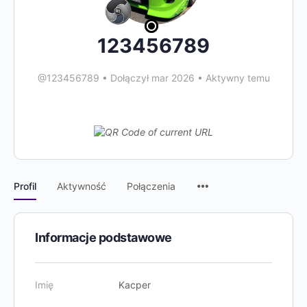
123456789
@123456789
•
Dołączył mar 2026
•
Aktywny temu
Pozycje
Profil
Aktywność
Połączenia
w
menu
Informacje podstawowe
Imię
Kacper