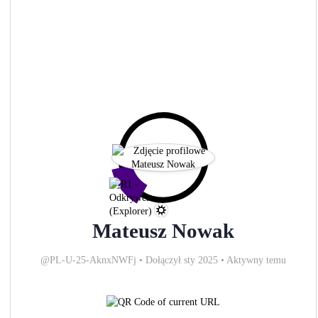
Mateusz Nowak
@PL-U-25-AknxNWFj
•
Dołączył sty 2025
•
Aktywny temu