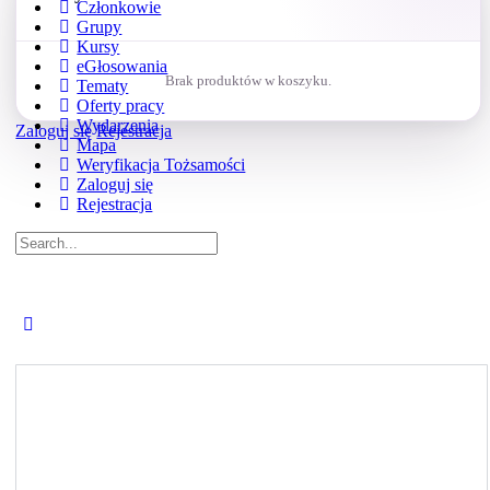
Członkowie
Grupy
Kursy
eGłosowania
Brak produktów w koszyku.
Tematy
Oferty pracy
Wydarzenia
Zaloguj się
Rejestracja
Mapa
Weryfikacja Tożsamości
Zaloguj się
Rejestracja
Search
for:
Close
search