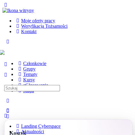
Toggle
Side
Panel
Moje oferty pracy
Weryfikacja Tożsamości
Kontakt
Toggle
Side
Panel
Członkowie
Grupy
Tematy
Kursy
eGłosowania
Search
Mapa
for:
More
options
Landing Cyberspace
Aktualności
Koszyk