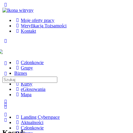
Toggle
Side
Panel
Moje oferty pracy
Weryfikacja Tożsamości
Kontakt
Toggle
Side
Panel
Członkowie
Grupy
Biznes
Tematy
Search
Kursy
for:
eGłosowania
Mapa
More
options
Landing Cyberspace
Aktualności
Członkowie
Koszyk