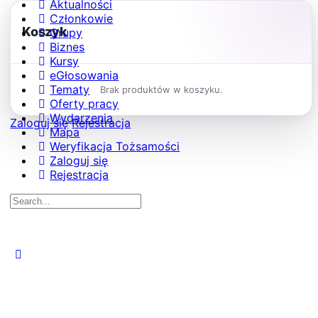
Aktualności
Członkowie
Koszyk
Grupy
Biznes
Kursy
eGłosowania
Tematy
Brak produktów w koszyku.
Oferty pracy
Wydarzenia
Zaloguj się
Rejestracja
Mapa
Weryfikacja Tożsamości
Zaloguj się
Rejestracja
Search
for:
Close
search