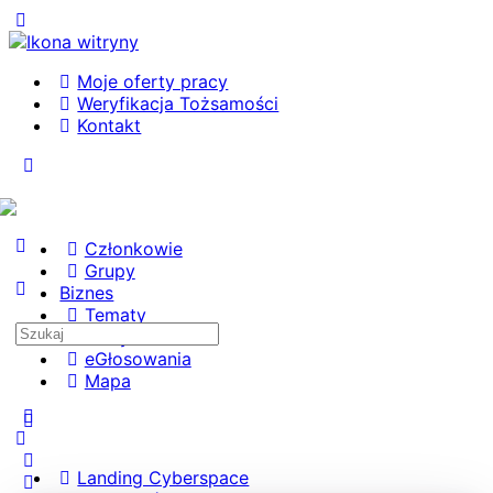
Toggle
Side
Panel
Moje oferty pracy
Weryfikacja Tożsamości
Kontakt
Toggle
Side
Panel
Członkowie
Grupy
Biznes
Tematy
Search
Kursy
for:
eGłosowania
Mapa
More
options
Landing Cyberspace