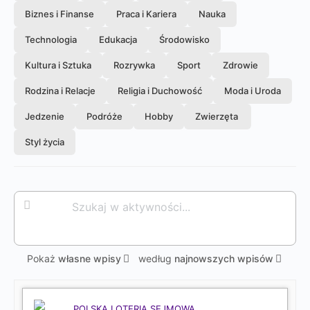
Biznes i Finanse
Praca i Kariera
Nauka
Technologia
Edukacja
Środowisko
Kultura i Sztuka
Rozrywka
Sport
Zdrowie
Rodzina i Relacje
Religia i Duchowość
Moda i Uroda
Jedzenie
Podróże
Hobby
Zwierzęta
Styl życia
Szukaj
Szukaj
w
aktywności...
Pokaż
własne wpisy
według
najnowszych wpisów
POLSKA LOTERIA SEJMOWA