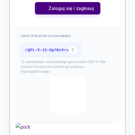
Zaloguj się i zagłosuj
IDENTYFIKATOR GŁOSOWANIA
#
@PL-V-26-Dp5Kn9rs
To identyfikator archiwalnego głosowania CSP V1. Nie
stanowi kotwicy blockchain ani podpisu
kryptograficznego.