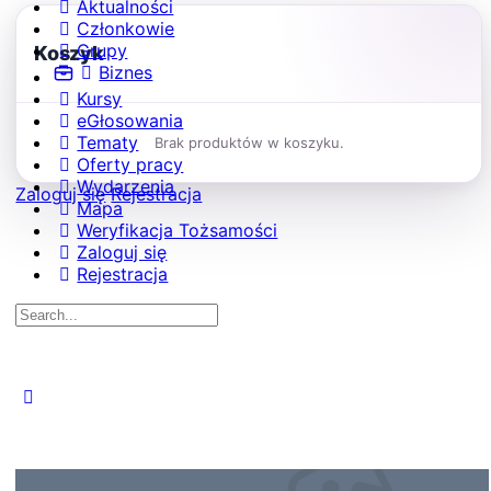
Aktualności
Członkowie
Grupy
Koszyk
Biznes
Kursy
eGłosowania
Tematy
Brak produktów w koszyku.
Oferty pracy
Wydarzenia
Zaloguj się
Rejestracja
Mapa
Weryfikacja Tożsamości
Zaloguj się
Rejestracja
Search
for:
Close
search