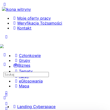
Toggle
Side
Panel
Moje oferty pracy
Weryfikacja Tożsamości
Kontakt
Toggle
Side
Panel
Członkowie
Grupy
Biznes
Tematy
Search
Kursy
for:
eGłosowania
Mapa
More
options
Landing Cyberspace