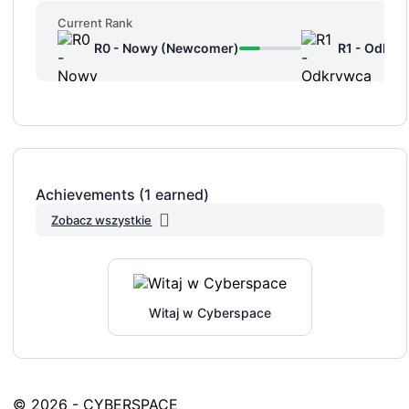
Current Rank
R0 - Nowy (Newcomer)
R1 - Odkry
Achievements (1 earned)
Zobacz wszystkie
Witaj w Cyberspace
© 2026 - CYBERSPACE