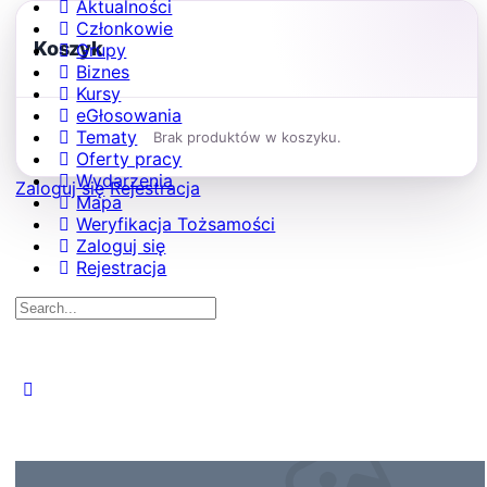
Aktualności
Członkowie
Koszyk
Grupy
Biznes
Kursy
eGłosowania
Tematy
Brak produktów w koszyku.
Oferty pracy
Wydarzenia
Zaloguj się
Rejestracja
Mapa
Weryfikacja Tożsamości
Zaloguj się
Rejestracja
Search
for:
Close
search