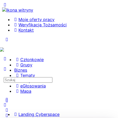
Toggle
Side
Panel
Moje oferty pracy
Weryfikacja Tożsamości
Kontakt
Toggle
Side
Panel
Członkowie
Grupy
Biznes
Tematy
Search
Kursy
for:
eGłosowania
Mapa
More
options
Landing Cyberspace