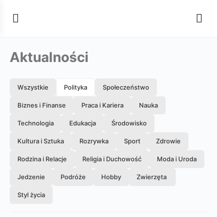
Aktualności
Wszystkie
Polityka
Społeczeństwo
Biznes i Finanse
Praca i Kariera
Nauka
Technologia
Edukacja
Środowisko
Kultura i Sztuka
Rozrywka
Sport
Zdrowie
Rodzina i Relacje
Religia i Duchowość
Moda i Uroda
Jedzenie
Podróże
Hobby
Zwierzęta
Styl życia