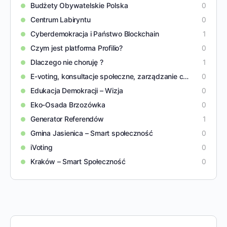
Budżety Obywatelskie Polska
0
Centrum Labiryntu
0
Cyberdemokracja i Państwo Blockchain
1
Czym jest platforma Profilio?
0
Dlaczego nie choruję ?
1
E-voting, konsultacje społeczne, zarządzanie cyfrowe
0
Edukacja Demokracji – Wizja
0
Eko-Osada Brzozówka
0
Generator Referendów
1
Gmina Jasienica – Smart społeczność
0
iVoting
0
Kraków – Smart Społeczność
0