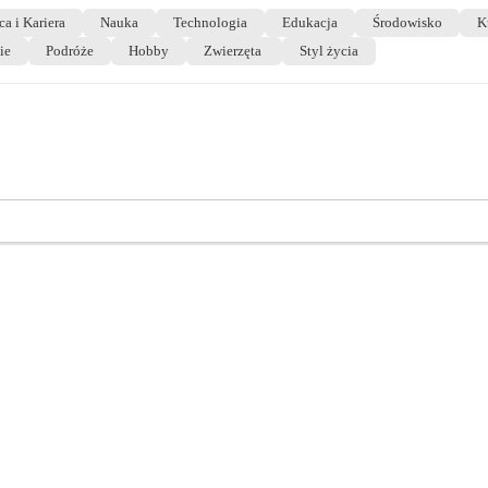
ca i Kariera
Nauka
Technologia
Edukacja
Środowisko
K
ie
Podróże
Hobby
Zwierzęta
Styl życia