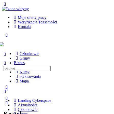
Toggle
Side
Panel
Moje oferty pracy
Weryfikacja Tożsamości
Kontakt
Toggle
Side
Panel
Członkowie
Grupy
Biznes
Tematy
Search
Kursy
for:
eGłosowania
Mapa
More
options
Landing Cyberspace
Aktualności
Członkowie
Koszyk