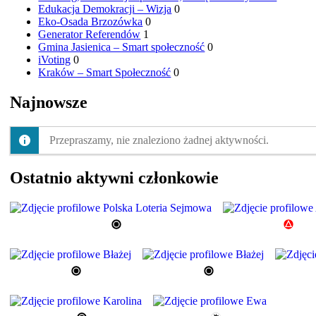
Edukacja Demokracji – Wizja
0
Eko-Osada Brzozówka
0
Generator Referendów
1
Gmina Jasienica – Smart społeczność
0
iVoting
0
Kraków – Smart Społeczność
0
Najnowsze
Przepraszamy, nie znaleziono żadnej aktywności.
Ostatnio aktywni członkowie