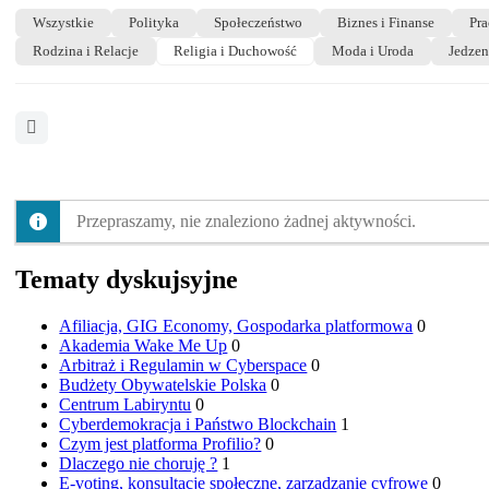
Wszystkie
Polityka
Społeczeństwo
Biznes i Finanse
Pra
Rodzina i Relacje
Religia i Duchowość
Moda i Uroda
Jedzen
Open
search
filters
Przepraszamy, nie znaleziono żadnej aktywności.
Tematy dyskujsyjne
Afiliacja, GIG Economy, Gospodarka platformowa
0
Akademia Wake Me Up
0
Arbitraż i Regulamin w Cyberspace
0
Budżety Obywatelskie Polska
0
Centrum Labiryntu
0
Cyberdemokracja i Państwo Blockchain
1
Czym jest platforma Profilio?
0
Dlaczego nie choruję ?
1
E-voting, konsultacje społeczne, zarządzanie cyfrowe
0